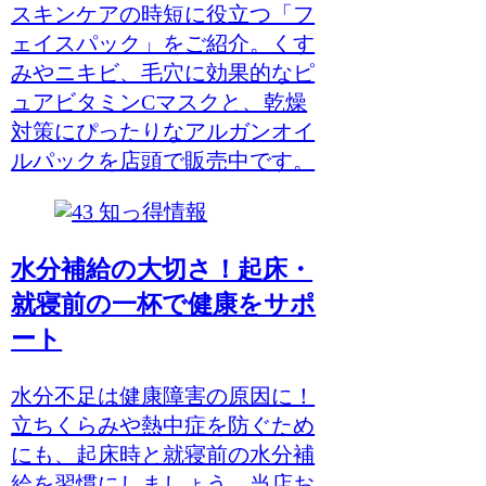
スキンケアの時短に役立つ「フ
ェイスパック」をご紹介。くす
みやニキビ、毛穴に効果的なピ
ュアビタミンCマスクと、乾燥
対策にぴったりなアルガンオイ
ルパックを店頭で販売中です。
知っ得情報
水分補給の大切さ！起床・
就寝前の一杯で健康をサポ
ート
水分不足は健康障害の原因に！
立ちくらみや熱中症を防ぐため
にも、起床時と就寝前の水分補
給を習慣にしましょう。当店お