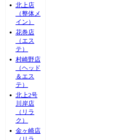
北上店
（整体メ
イン）
花巻店
（エス
テ）
村崎野店
（ヘッド
＆エス
テ）
北上2号
川岸店
（リラ
ク）
金ヶ崎店
（リラ