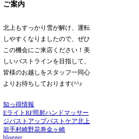
ご案内
北上もすっかり雪が解け、運転
しやすくなりましたので、ぜひ
この機会にご来店ください！美
しいバストラインを目指して、
皆様のお越しをスタッフ一同心
よりお待ちしております(^^♪
知っ得情報
Eライト
RF照射
ハンドマッサー
ジ
バストアップ
バストケア
北上
岩手
村崎野
花巻
金ヶ崎
blogger