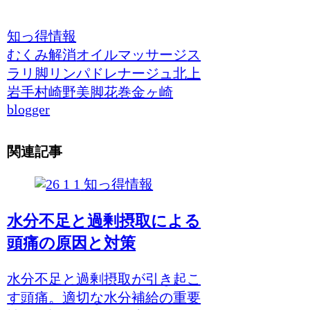
知っ得情報
むくみ解消
オイルマッサージ
ス
ラリ脚
リンパドレナージュ
北上
岩手
村崎野
美脚
花巻
金ヶ崎
blogger
関連記事
知っ得情報
水分不足と過剰摂取による
頭痛の原因と対策
水分不足と過剰摂取が引き起こ
す頭痛。適切な水分補給の重要