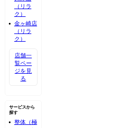
（リラ
ク）
金ヶ崎店
（リラ
ク）
店舗一
覧ペー
ジを見
る
サービスから
探す
整体（極