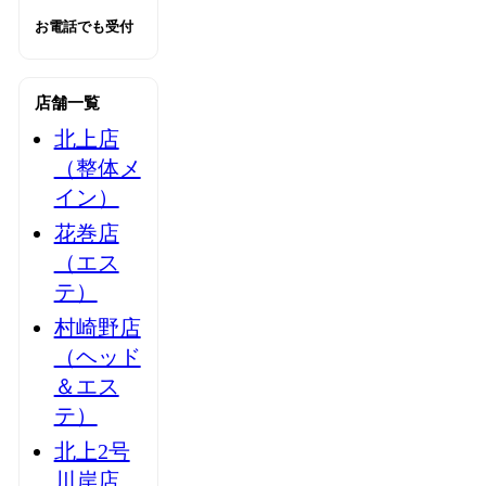
お電話でも受付
店舗一覧
北上店
（整体メ
イン）
花巻店
（エス
テ）
村崎野店
（ヘッド
＆エス
テ）
北上2号
川岸店