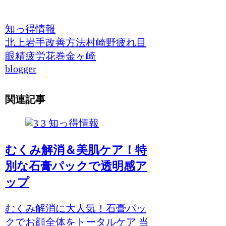
知っ得情報
北上
岩手
改善方法
村崎野
疲れ目
眼精疲労
花巻
金ヶ崎
blogger
関連記事
知っ得情報
むくみ解消＆美肌ケア！特
別な石膏パックで透明感ア
ップ
むくみ解消に大人気！石膏パッ
クでお顔全体をトータルケア 当