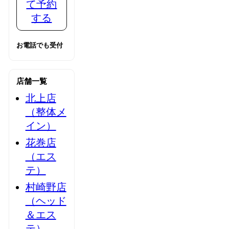
て予約
する
お電話でも受付
店舗一覧
北上店
（整体メ
イン）
花巻店
（エス
テ）
村崎野店
（ヘッド
＆エス
テ）