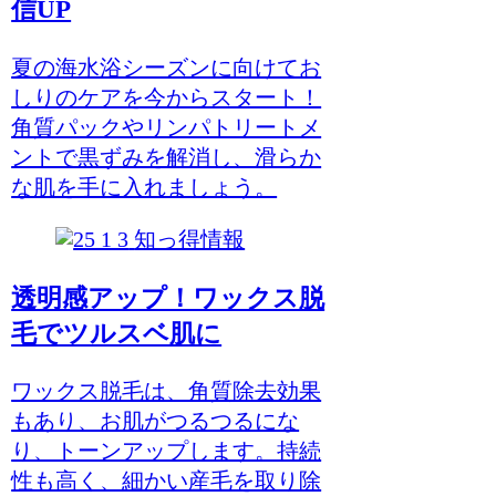
信UP
夏の海水浴シーズンに向けてお
しりのケアを今からスタート！
角質パックやリンパトリートメ
ントで黒ずみを解消し、滑らか
な肌を手に入れましょう。
知っ得情報
透明感アップ！ワックス脱
毛でツルスベ肌に
ワックス脱毛は、角質除去効果
もあり、お肌がつるつるにな
り、トーンアップします。持続
性も高く、細かい産毛を取り除