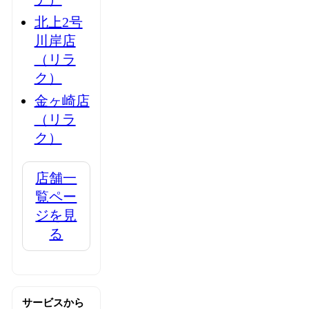
北上2号
川岸店
（リラ
ク）
金ヶ崎店
（リラ
ク）
店舗一
覧ペー
ジを見
る
サービスから