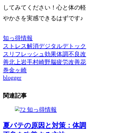
してみてください！心と体の軽
やかさを実感できるはずです♪
知っ得情報
ストレス解消
デジタルデトック
ス
リフレッシュ効果
体調不良改
善
北上
岩手
村崎野
脳疲労改善
花
巻
金ヶ崎
blogger
関連記事
知っ得情報
夏バテの原因と対策：体調