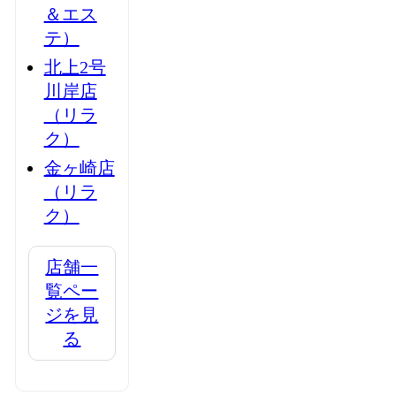
＆エス
テ）
北上2号
川岸店
（リラ
ク）
金ヶ崎店
（リラ
ク）
店舗一
覧ペー
ジを見
る