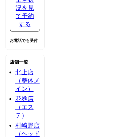
況を見
て予約
する
お電話でも受付
店舗一覧
北上店
（整体メ
イン）
花巻店
（エス
テ）
村崎野店
（ヘッド