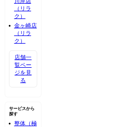
川岸店
（リラ
ク）
金ヶ崎店
（リラ
ク）
店舗一
覧ペー
ジを見
る
サービスから
探す
整体（極