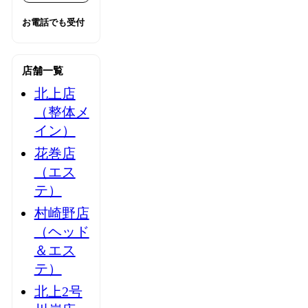
お電話でも受付
店舗一覧
北上店
（整体メ
イン）
花巻店
（エス
テ）
村崎野店
（ヘッド
＆エス
テ）
北上2号