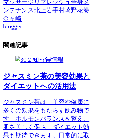
マッサージ
リフレッシュ
全身メ
ンテナンス
北上
岩手
村崎野
花巻
金ヶ崎
blogger
関連記事
知っ得情報
ジャスミン茶の美容効果と
ダイエットへの活用法
ジャスミン茶は、美容や健康に
多くの効果をもたらす飲み物で
す。ホルモンバランスを整え、
肌を美しく保ち、ダイエット効
果も期待できます。日常的に取