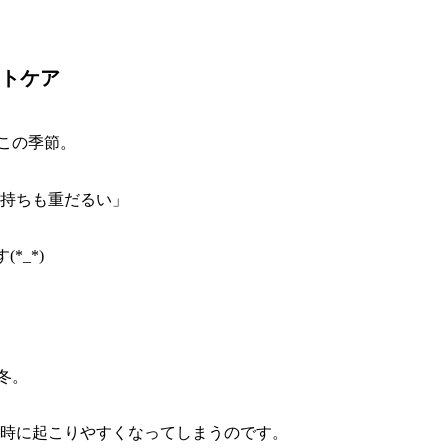
トケア
この季節。
気持ちも重だるい」
*_*)
冬。
同時に起こりやすくなってしまうのです。