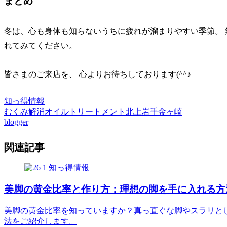
まとめ
冬は、心も身体も知らないうちに疲れが溜まりやすい季節。 
れてみてください。
皆さまのご来店を、 心よりお待ちしております(^^♪
知っ得情報
むくみ解消
オイルトリートメント
北上
岩手
金ヶ崎
blogger
関連記事
知っ得情報
美脚の黄金比率と作り方：理想の脚を手に入れる方
美脚の黄金比率を知っていますか？真っ直ぐな脚やスラリと
法をご紹介します。