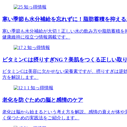
知っ得情報
寒い季節も水分補給を忘れずに！脂肪蓄積を抑える
寒い季節も水分補給が大切！正しい水の飲み方や脂肪蓄積を
健康維持に役立つ情報満載です。
知っ得情報
ビタミンCは摂りすぎNG？美肌をつくる正しい取
ビタミンCは美容に欠かせない栄養素ですが、摂りすぎは逆
方を解説します。
知っ得情報
老化を防ぐための脳と感情のケア
老化は脳から始まるという考え方を解説。感情の衰えが体や
く保つための実践法をご紹介します。