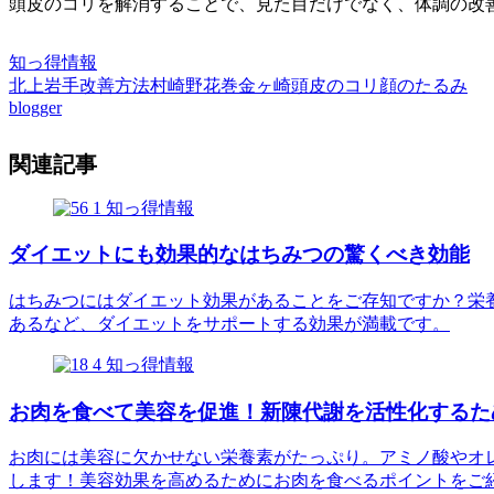
頭皮のコリを解消することで、見た目だけでなく、体調の改
知っ得情報
北上
岩手
改善方法
村崎野
花巻
金ヶ崎
頭皮のコリ
顔のたるみ
blogger
関連記事
知っ得情報
ダイエットにも効果的なはちみつの驚くべき効能
はちみつにはダイエット効果があることをご存知ですか？栄
あるなど、ダイエットをサポートする効果が満載です。
知っ得情報
お肉を食べて美容を促進！新陳代謝を活性化するた
お肉には美容に欠かせない栄養素がたっぷり。アミノ酸やオ
します！美容効果を高めるためにお肉を食べるポイントをご