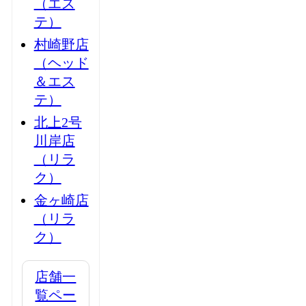
（エス
テ）
村崎野店
（ヘッド
＆エス
テ）
北上2号
川岸店
（リラ
ク）
金ヶ崎店
（リラ
ク）
店舗一
覧ペー