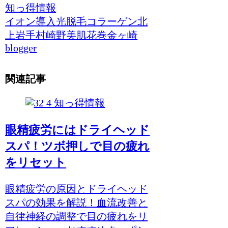
知っ得情報
イオン導入光脱毛
コラーゲン
北
上
岩手
村崎野
美肌
花巻
金ヶ崎
blogger
関連記事
知っ得情報
眼精疲労にはドライヘッド
スパ！ツボ押しで目の疲れ
をリセット
眼精疲労の原因とドライヘッド
スパの効果を解説！血流改善と
自律神経の調整で目の疲れをリ