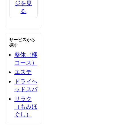
ジを見
る
サービスから
探す
整体（極
コース）
エステ
ドライヘ
ッドスパ
リラク
（もみほ
ぐし）