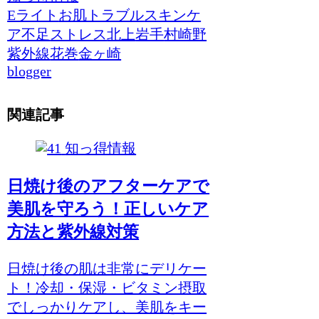
Eライト
お肌トラブル
スキンケ
ア不足
ストレス
北上
岩手
村崎野
紫外線
花巻
金ヶ崎
blogger
関連記事
知っ得情報
日焼け後のアフターケアで
美肌を守ろう！正しいケア
方法と紫外線対策
日焼け後の肌は非常にデリケー
ト！冷却・保湿・ビタミン摂取
でしっかりケアし、美肌をキー