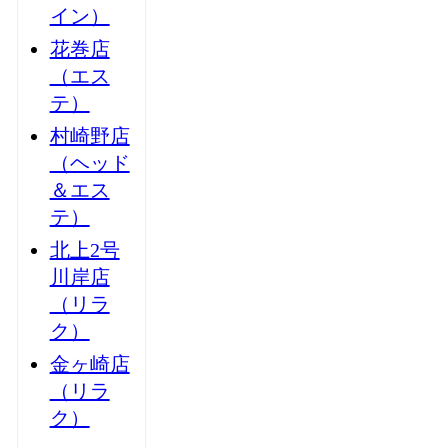
イン）
花巻店
（エス
テ）
村崎野店
（ヘッド
＆エス
テ）
北上2号
川岸店
（リラ
ク）
金ヶ崎店
（リラ
ク）