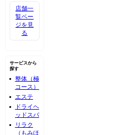
店舗一
覧ペー
ジを見
る
サービスから
探す
整体（極
コース）
エステ
ドライヘ
ッドスパ
リラク
（もみほ