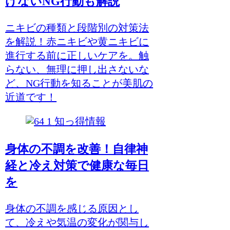
けないNG行動も解説
ニキビの種類と段階別の対策法
を解説！赤ニキビや黄ニキビに
進行する前に正しいケアを。触
らない、無理に押し出さないな
ど、NG行動を知ることが美肌の
近道です！
知っ得情報
身体の不調を改善！自律神
経と冷え対策で健康な毎日
を
身体の不調を感じる原因とし
て、冷えや気温の変化が関与し