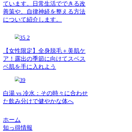
ています。日常生活でできる改
善策や、自律神経を整える方法
について紹介します。
【女性限定】全身脱毛＋美肌ケ
ア！露出の季節に向けてスベス
ベ肌を手に入れよう
白湯 vs 冷水：その時々に合わせ
た飲み分けで健やかな体へ
ホーム
知っ得情報