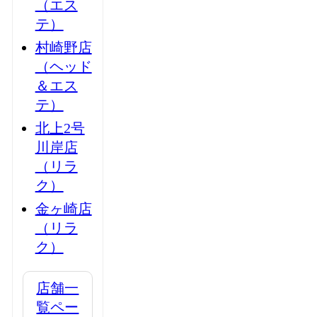
（エス
テ）
村崎野店
（ヘッド
＆エス
テ）
北上2号
川岸店
（リラ
ク）
金ヶ崎店
（リラ
ク）
店舗一
覧ペー