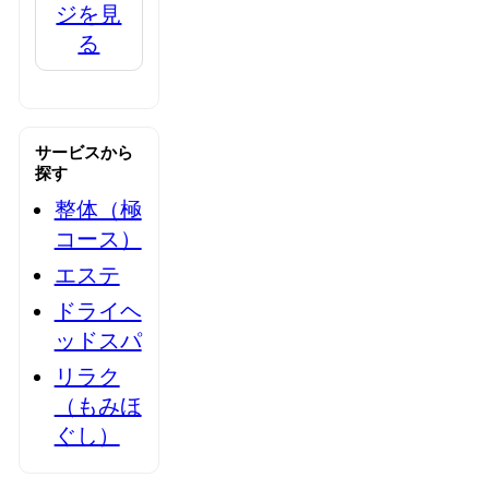
ジを見
る
サービスから
探す
整体（極
コース）
エステ
ドライヘ
ッドスパ
リラク
（もみほ
ぐし）