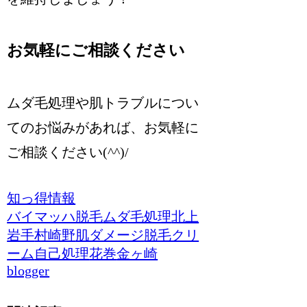
お気軽にご相談ください
ムダ毛処理や肌トラブルについ
てのお悩みがあれば、お気軽に
ご相談ください(^^)/
知っ得情報
バイマッハ脱毛
ムダ毛処理
北上
岩手
村崎野
肌ダメージ
脱毛クリ
ーム
自己処理
花巻
金ヶ崎
blogger