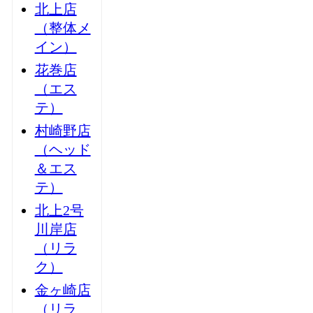
北上店
（整体メ
イン）
花巻店
（エス
テ）
村崎野店
（ヘッド
＆エス
テ）
北上2号
川岸店
（リラ
ク）
金ヶ崎店
（リラ