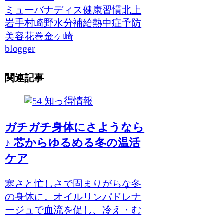
ミューバナディス
健康習慣
北上
岩手
村崎野
水分補給
熱中症予防
美容
花巻
金ヶ崎
blogger
関連記事
知っ得情報
ガチガチ身体にさようなら
♪ 芯からゆるめる冬の温活
ケア
寒さと忙しさで固まりがちな冬
の身体に。オイルリンパドレナ
ージュで血流を促し、冷え・む