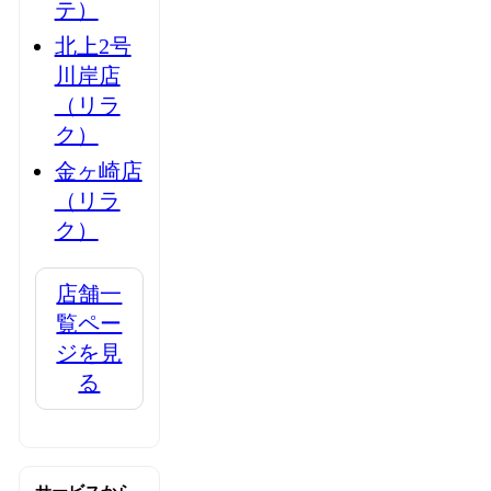
テ）
北上2号
川岸店
（リラ
ク）
金ヶ崎店
（リラ
ク）
店舗一
覧ペー
ジを見
る