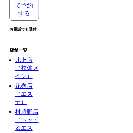
て予約
する
お電話でも受付
店舗一覧
北上店
（整体メ
イン）
花巻店
（エス
テ）
村崎野店
（ヘッド
＆エス