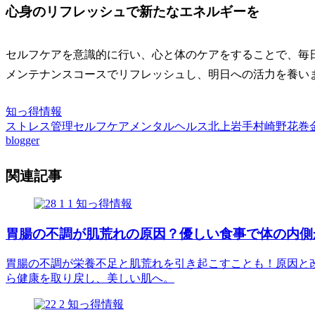
心身のリフレッシュで新たなエネルギーを
セルフケアを意識的に行い、心と体のケアをすることで、毎
メンテナンスコースでリフレッシュし、明日への活力を養い
知っ得情報
ストレス管理
セルフケア
メンタルヘルス
北上
岩手
村崎野
花巻
blogger
関連記事
知っ得情報
胃腸の不調が肌荒れの原因？優しい食事で体の内側
胃腸の不調が栄養不足と肌荒れを引き起こすことも！原因と改
ら健康を取り戻し、美しい肌へ。
知っ得情報