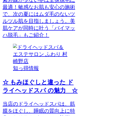
紫外線が少ない冬は全身脱毛に
最適！敏感なお肌も安心の施術
で、次の夏にはムダ毛のないツ
ルツル肌を目指しましょう。美
肌ケアが同時に叶う「バイマッ
ハ脱毛」もご紹介！
知っ得情報
☆ もみほぐしと違った ド
ライヘッドスパ の魅力 ☆
当店のドライヘッドスパは、筋
膜をほぐし、睡眠の質向上に特