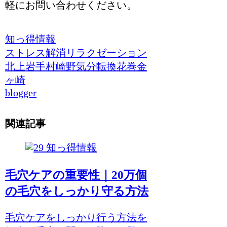
軽にお問い合わせください。
知っ得情報
ストレス解消
リラクゼーション
北上
岩手
村崎野
気分転換
花巻
金
ヶ崎
blogger
関連記事
知っ得情報
毛穴ケアの重要性｜20万個
の毛穴をしっかり守る方法
毛穴ケアをしっかり行う方法を