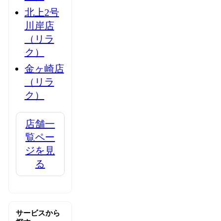
北上2号
川岸店
（リラ
ク）
金ヶ崎店
（リラ
ク）
店舗一
覧ペー
ジを見
る
サービスから