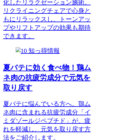
化したリラクゼーション施術。
リクライニングチェアで心身と
もにリラックスし、トーンアッ
プやリフトアップの効果も期待
できます。
知っ得情報
夏バテに効く食べ物！鶏ム
ネ肉の抗疲労成分で元気を
取り戻す
夏バテに悩んでいる方へ。鶏ム
ネ肉に含まれる抗疲労成分「イ
ミダゾールジペプチド」が、疲
れを軽減し、元気を取り戻す方
法をご紹介します。