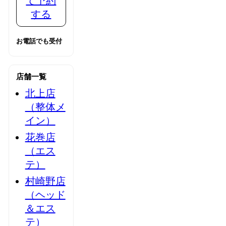
て予約
する
お電話でも受付
店舗一覧
北上店
（整体メ
イン）
花巻店
（エス
テ）
村崎野店
（ヘッド
＆エス
テ）