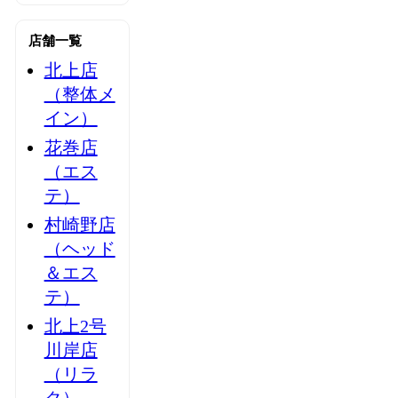
店舗一覧
北上店
（整体メ
イン）
花巻店
（エス
テ）
村崎野店
（ヘッド
＆エス
テ）
北上2号
川岸店
（リラ