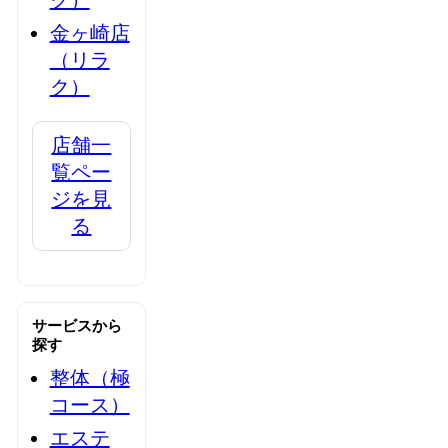
ク）
金ヶ崎店
（リラ
ク）
店舗一
覧ペー
ジを見
る
サービスから
探す
整体（極
コース）
エステ