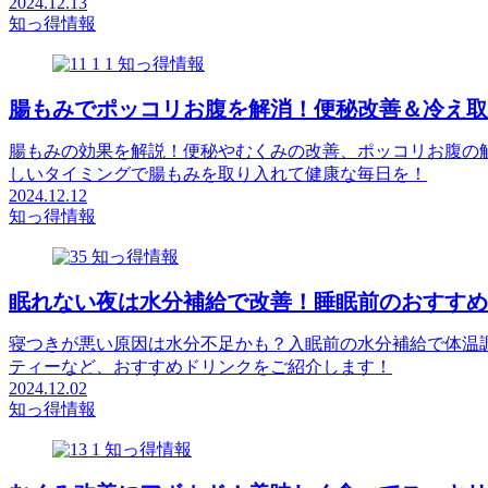
2024.12.13
知っ得情報
知っ得情報
腸もみでポッコリお腹を解消！便秘改善＆冷え取
腸もみの効果を解説！便秘やむくみの改善、ポッコリお腹の
しいタイミングで腸もみを取り入れて健康な毎日を！
2024.12.12
知っ得情報
知っ得情報
眠れない夜は水分補給で改善！睡眠前のおすすめ
寝つきが悪い原因は水分不足かも？入眠前の水分補給で体温
ティーなど、おすすめドリンクをご紹介します！
2024.12.02
知っ得情報
知っ得情報