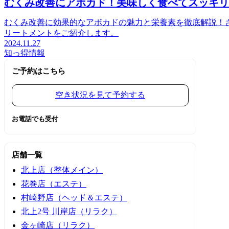
むくみ改善にアボカド！美味しく食べてスッキリ
むくみ改善に効果的なアボカドの魅力と栄養素を徹底解説！
リートメントをご紹介します。
2024.11.27
知っ得情報
ご予約はこちら
空き状況を見て予約する
お電話でも受付
店舗一覧
北上店（整体メイン）
花巻店（エステ）
村崎野店（ヘッド＆エステ）
北上2号 川岸店（リラク）
金ヶ崎店（リラク）