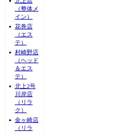
北上店
（整体メ
イン）
花巻店
（エス
テ）
村崎野店
（ヘッド
＆エス
テ）
北上2号
川岸店
（リラ
ク）
金ヶ崎店
（リラ