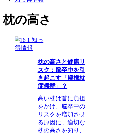
枕の高さ
知っ
得情報
枕の高さと健康リ
スク：脳卒中を引
き起こす「殿様枕
症候群」？
高い枕は首に負担
をかけ、脳卒中の
リスクを増加させ
る原因に。適切な
枕の高さを知り、