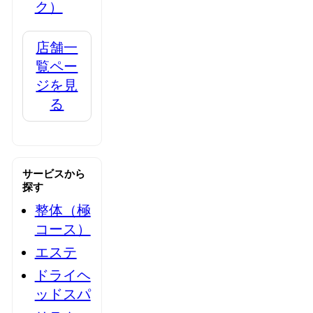
ク）
店舗一
覧ペー
ジを見
る
サービスから
探す
整体（極
コース）
エステ
ドライヘ
ッドスパ