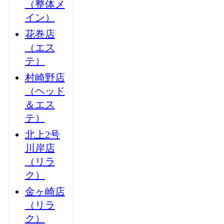
（整体メ
イン）
花巻店
（エス
テ）
村崎野店
（ヘッド
＆エス
テ）
北上2号
川岸店
（リラ
ク）
金ヶ崎店
（リラ
ク）