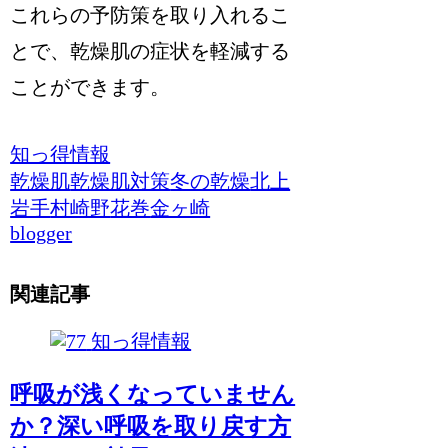
これらの予防策を取り入れるこ
とで、乾燥肌の症状を軽減する
ことができます。
知っ得情報
乾燥肌
乾燥肌対策
冬の乾燥
北上
岩手
村崎野
花巻
金ヶ崎
blogger
関連記事
知っ得情報
呼吸が浅くなっていません
か？深い呼吸を取り戻す方