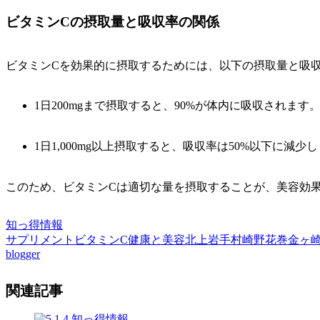
ビタミンCの摂取量と吸収率の関係
ビタミンCを効果的に摂取するためには、以下の摂取量と吸
1日200mgまで摂取すると、90%が体内に吸収されます
1日1,000mg以上摂取すると、吸収率は50%以下に減少
このため、ビタミンCは適切な量を摂取することが、美容効
知っ得情報
サプリメント
ビタミンC
健康と美容
北上
岩手
村崎野
花巻
金ヶ
blogger
関連記事
知っ得情報