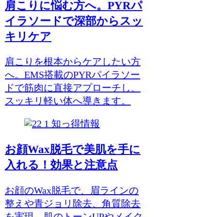
肩こりに悩む方へ。PYRパ
イラソードで深部からスッ
キリケア
肩こりを根本からケアしたい方
へ。EMS搭載のPYRパイラソー
ドで筋肉に直接アプローチし、
スッキリ軽い体へ導きます。
知っ得情報
お顔Wax脱毛で美肌を手に
入れる！効果と注意点
お顔のWax脱毛で、眉ラインの
整えや青ジョリ除去、角質除去
を実現。肌のトーンUPやメイク