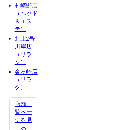
村崎野店
（ヘッド
＆エス
テ）
北上2号
川岸店
（リラ
ク）
金ヶ崎店
（リラ
ク）
店舗一
覧ペー
ジを見
る