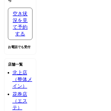
ら
空き状
況を見
て予約
する
お電話でも受付
店舗一覧
北上店
（整体メ
イン）
花巻店
（エス
テ）