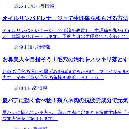
知っ得情報
オイルリンパドレナージュで生理痛を和らげる方法
オイルリンパドレナージュで血流を改善し、生理痛を和らげ
え、体調をサポートします。予約当日の生理痛でも安心して
知っ得情報
お鼻美人を目指そう！毛穴の汚れをスッキリ落とす
お鼻の毛穴の汚れや黒ずみを解消するために、フェイシャル
力で、イチゴ鼻や毛穴の角栓を改善しましょう。
知っ得情報
夏バテに効く食べ物！鶏ムネ肉の抗疲労成分で元気
夏バテに悩んでいる方へ。鶏ムネ肉に含まれる抗疲労成分「
戻す方法をご紹介します。