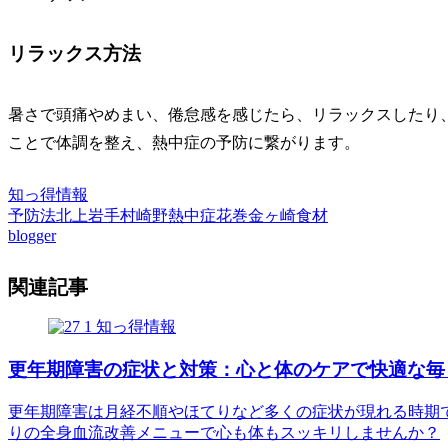
リラックス方法
暑さで頭痛やめまい、倦怠感を感じたら、リラックスしたり
ことで体調を整え、熱中症の予防に繋がります。
知っ得情報
予防法
北上
岩手
村崎野
熱中症
花巻
金ヶ崎
食材
blogger
関連記事
知っ得情報
更年期障害の症状と対策：心と体のケアで快適な毎
更年期障害は月経不順やほてりなど多くの症状が現れる時期
りの全身血流改善メニューで心も体もスッキリしませんか？