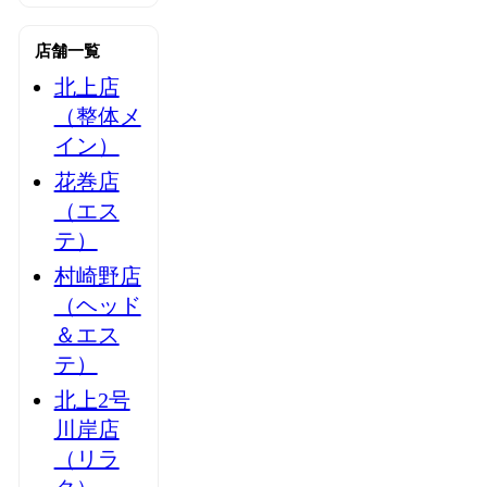
店舗一覧
北上店
（整体メ
イン）
花巻店
（エス
テ）
村崎野店
（ヘッド
＆エス
テ）
北上2号
川岸店
（リラ