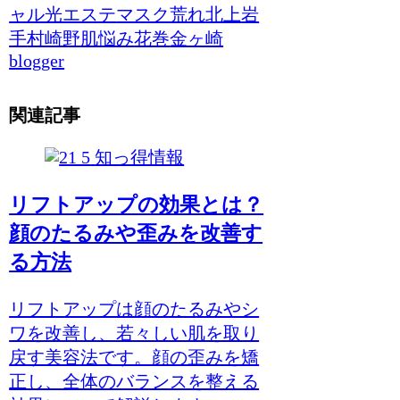
ャル光エステ
マスク荒れ
北上
岩
手
村崎野
肌悩み
花巻
金ヶ崎
blogger
関連記事
知っ得情報
リフトアップの効果とは？
顔のたるみや歪みを改善す
る方法
リフトアップは顔のたるみやシ
ワを改善し、若々しい肌を取り
戻す美容法です。顔の歪みを矯
正し、全体のバランスを整える