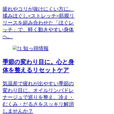
疲れやコリが抜けにくい方に。
揉みほぐし×ストレッチ×筋膜リ
リースを組み合わせた「ほぐレ
ッチ」で、軽く動きやすい身体
へ。
知っ得情報
季節の変わり目に。心と身
体を整えるリセットケア
気温差で疲れが出やすい季節の
変わり目に。オイルリンパドレ
ナージュで巡りを整え、冷え・
むくみ・だるさをスッキリ解消
しませんか？