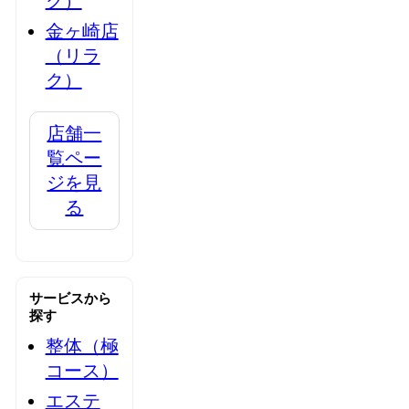
ク）
金ヶ崎店
（リラ
ク）
店舗一
覧ペー
ジを見
る
サービスから
探す
整体（極
コース）
エステ