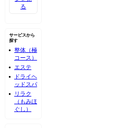
る
サービスから
探す
整体（極
コース）
エステ
ドライヘ
ッドスパ
リラク
（もみほ
ぐし）