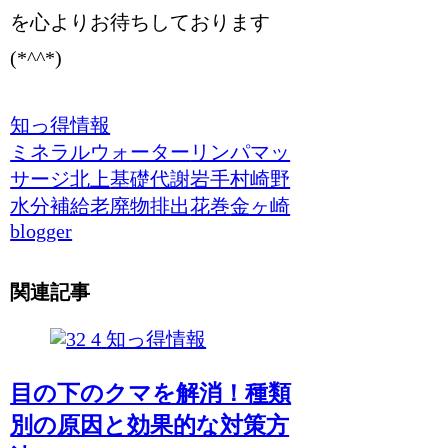
を心よりお待ちしております
(*^^*)
知っ得情報
ミネラルウォーター
リンパマッ
サージ
北上
基礎代謝
岩手
村崎野
水分補給
老廃物排出
花巻
金ヶ崎
blogger
関連記事
知っ得情報
目の下のクマを解消！種類
別の原因と効果的な対策方