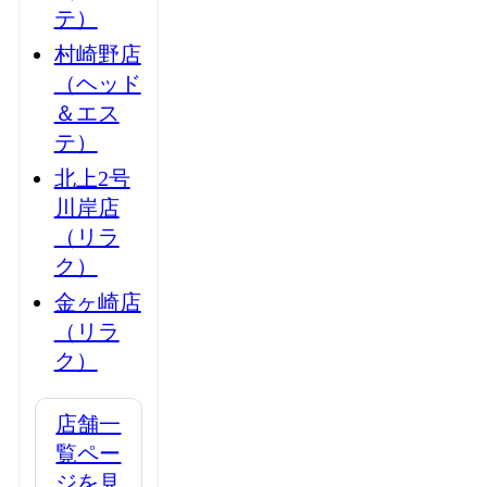
テ）
村崎野店
（ヘッド
＆エス
テ）
北上2号
川岸店
（リラ
ク）
金ヶ崎店
（リラ
ク）
店舗一
覧ペー
ジを見