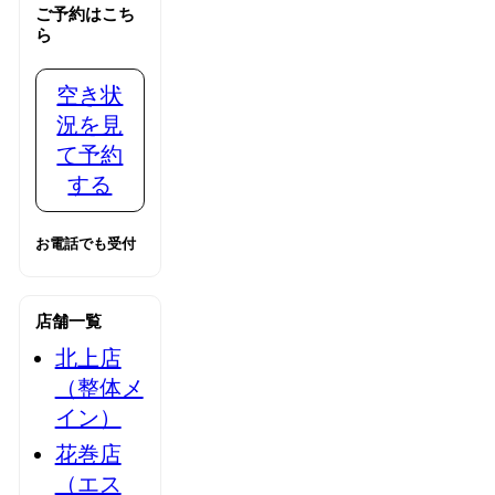
ご予約はこち
ら
空き状
況を見
て予約
する
お電話でも受付
店舗一覧
北上店
（整体メ
イン）
花巻店
（エス